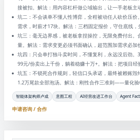
接被扣。解法：用内容杠杆做公域输出，让一手老板主
坑二：不会谈单不懂人性博弈，全程被动任人砍价压价。
需求，时薪才17块。解法：三档固定报价，守住底线，
坑三：毫无边界感，被老板拿捏操控，无限免费付出。
量。解法：需求变更必须书面确认，超范围加需求必加
坑四：只会单打独斗卖时间，不懂复利，永远没后劲。
99元/份卖出上千份，躺着稳赚十万+。解法：把项目
坑五：不锁死合作规则，轻信口头承诺，最终被赖账毁
1.2万尾款全部泡汤。解法：刚性合作三准则——量化
智能体架构师卢成
意图工程
AI经营改进工作台
Agent Fac
申请咨询 / 合作