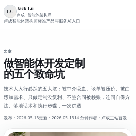
Jack Lu
LC
卢成 · 智能体架构师
卢成
智能体架构师标准
产品与服务
AI入口
文章
做智能体开发定制
的五个致命坑
技术人入行必踩的五大坑：被中介吸血、谈单被压价、被白
嫖加需求、只做定制没复利、不签合同被赖账，连同自保方
法、落地话术和执行步骤，一次讲透
发布：
2026-05-13
更新：
2026-05-13
14 分钟
作者：卢成
主站首发