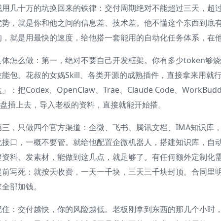
我用几十万的坑换回来的铁律：交付周期绝对不能超过三天，超
优势，就是你和他之间的信息差、技术差。他不懂这个东西到底
的，就是用最快的速度，给他搭一套能用的自动化任务体系，在
具体怎么做：第一，绝对不要自己开发框架。你有多少token够
技能包。花叔的女娲Skill、各类开源的成熟插件，直接拿来用就
」：把Codex、OpenClaw、Trae、Claude Code、W
U盘插上去，导入老板的资料，直接就能开始搭。
第三，只做四个官方渠道：企微、飞书、腾讯文档、IMA知识库
化接口，一概不要管。就给他配置企微机器人，搭建知识库，自
搜资料、发素材，能做到这几点，就足够了。有任何额外定制化
提前写死：就按天收费，一天一千块，三天三千块封顶。合同里明
求全部加钱。
记住：交付越快，你的风险越低。老板刚拿到东西的那几个小时