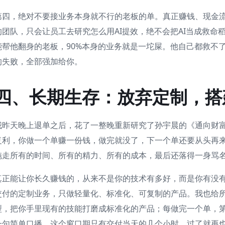
第四，绝对不要接业务本身就不行的老板的单。真正赚钱、现金流
的团队，只会让员工去研究怎么用AI提效，绝不会把AI当成救命稻
能帮他翻身的老板，90%本身的业务就是一坨屎。他自己都救不
的失败，全部强加给你。
四、长期生存：放弃定制，搭
我昨天晚上退单之后，花了一整晚重新研究了孙宇晨的《通向财
复利，你做一个单赚一份钱，做完就没了，下一个单还要从头再
拖走所有的时间、所有的精力、所有的成本，最后还落得一身骂
真正能让你长久赚钱的，从来不是你的技术有多好，而是你有没
交付的定制业务，只做轻量化、标准化、可复制的产品。我也给
型，把你手里现有的技能打磨成标准化的产品；每做完一个单，
一句简单口播，这个窗口期只有交付当天的几个小时，过了就再