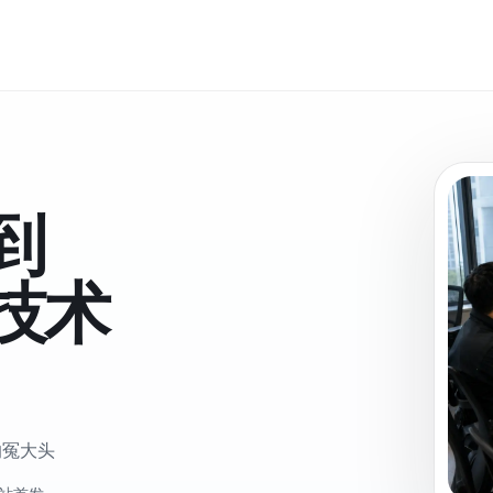
到
技术
的冤大头