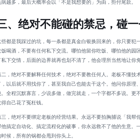
毛病越多，最后大概率会以「不是我想要的」为由，拒付尾款。
三、绝对不能碰的禁忌，碰一
这些都是我踩过的坑，每一条都是真金白银换回来的，你只要犯
吃饭喝酒，不要有任何私下交流。哪怕他留你吃饭、哪怕他的园
了私下交情，后面的边界就再也划不清了，他会理所当然地让你
第二，绝对不要解释任何技术，绝对不要教任何人。老板不懂技
了，以后就不用找你了，甚至我自己也能去干这个。他问你原理
绝。全程沉默寡言，少说多做，做完就走，一个字都不多说。更
觉得自己花了冤枉钱。
第三，绝对不要绑定老板的经营结果。永远不要拍胸脯说「我帮
帮他搞定自动化、搞定流程化的破事，你永远救不了他的生意。
的时候，所有的锅都会甩到你头上。