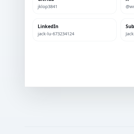
jklop3841
@w
LinkedIn
Sub
jack-lu-673234124
Jack